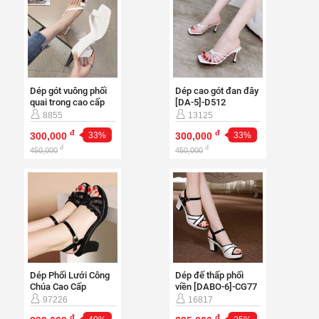
Dép gót vuông phối
Dép cao gót đan đây
quai trong cao cấp
[DA-5]-D512
[DA-5]-D503
8855
13125
đ
đ
300,000
33%
300,000
33%
đ
đ
450,000
450,000
Dép Phối Lưới Công
Dép đế thấp phối
Chúa Cao Cấp
viền [DABO-6]-CG77
[DABO-5]-CG400
97226
16817
đ
đ