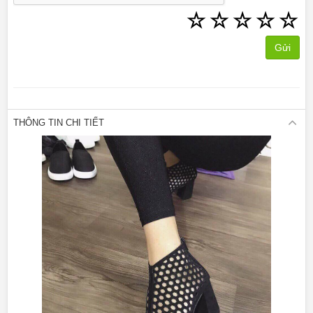
☆
☆
☆
☆
☆
Gửi
THÔNG TIN CHI TIẾT