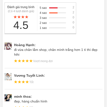
Đánh giá trung bình
2
5 sao
(Có 4 lượt đánh giá)
2
4 sao
0
3 sao
4.5
0
2 sao
0
1 sao
Hoàng Hạnh:
đi vừa chân lắm shop, chân mình trắng hơn 1 tí thì đẹp
hihi
Vượt mong đợi
Vương Tuyết Linh:
Tốt
minh thoa:
đẹp, hàng chuẩn hình