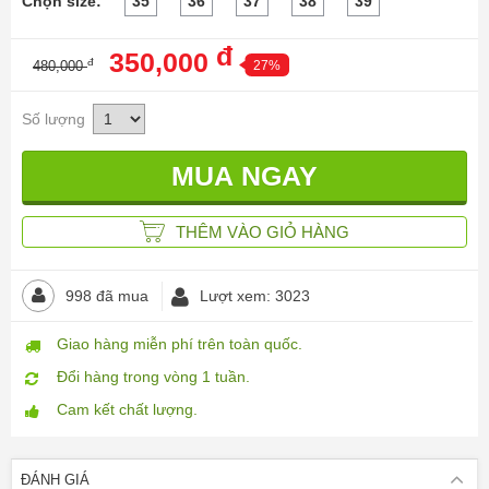
Chọn size:
35
36
37
38
39
đ
350,000
đ
480,000
27%
Số lượng
THÊM VÀO GIỎ HÀNG
998 đã mua
Lượt xem: 3023
Giao hàng miễn phí trên toàn quốc.
Đổi hàng trong vòng 1 tuần.
Cam kết chất lượng.
ĐÁNH GIÁ