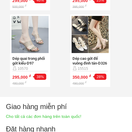
299,000
40%
295,000
25%
đ
đ
500,000
395,000
Dép cao gót đế
Dép quai trong phối
vuông đinh tán-D326
gót kiểu-D97
15515
10570
đ
đ
350,000
28%
295,000
38%
đ
đ
490,000
480,000
Giao hàng miễn phí
Cho tất cả các đơn hàng trên toàn quốc!
Đặt hàng nhanh