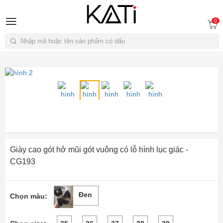
A
0
Tìm kiếm
Giày cao gót hở mũi gót vuông có lỗ hình lục giác -
CG193
Đen
Chọn màu: