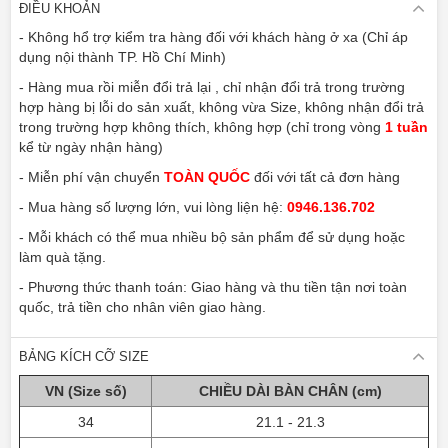
ĐIỀU KHOẢN
- Không hổ trợ kiểm tra hàng đối với khách hàng ở xa (Chỉ áp
dụng nội thành TP. Hồ Chí Minh)
- Hàng mua rồi miễn đổi trả lại , chỉ nhận đổi trả trong trường
hợp hàng bị lỗi do sản xuất, không vừa Size, không nhận đổi trả
trong trường hợp không thích, không hợp (chỉ trong vòng
1 tuần
kể từ ngày nhận hàng)
- Miễn phí vận chuyển
TOÀN QUỐC
đối với tất cả đơn hàng
- Mua hàng số lượng lớn, vui lòng liện hệ:
0946.136.702
- Mỗi khách có thể mua nhiều bộ sản phẩm để sử dụng hoặc
làm quà tặng.
- Phương thức thanh toán: Giao hàng và thu tiền tận nơi toàn
quốc, trả tiền cho nhân viên giao hàng.
BẢNG KÍCH CỠ SIZE
VN (Size số)
CHIỀU DÀI BÀN CHÂN (cm)
34
21.1 - 21.3