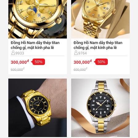
Đồng Hồ Nam dây thép titan
Đồng Hồ Nam dây thép titan
chống gỉ, mặt kính pha lê
chống gỉ, mặt kính pha lê
40mm-DH67
40mm-DH68
9933
9764
đ
đ
300,000
50%
300,000
50%
đ
đ
600,000
600,000