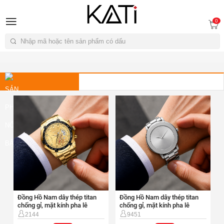
A
0
Tìm kiếm
ĐỒNG HỒ NAM
Đồng Hồ Nam dây thép titan
Đồng Hồ Nam dây thép titan
chống gỉ, mặt kính pha lê
chống gỉ, mặt kính pha lê
40mm-DH80
40mm-DH305
2144
9451