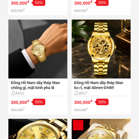
đ
đ
300,000
50%
300,000
50%
đ
đ
600,000
600,000
Đồng Hồ Nam dây thép titan
Đồng Hồ Nam dây thép titan
chống gỉ, mặt kính pha lê
ko rỉ, mặt 40mm-DH89
40mm-DH102
9452
8627
đ
đ
300,000
50%
300,000
50%
đ
đ
600,000
600,000