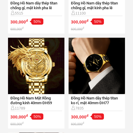
Đồng Hồ Nam dây thép titan
Đồng Hồ Nam dây thép titan
chống gỉ, mặt kính pha lê
chống gỉ, mặt kính pha lê
40mm-DH83
40mm-DH92
5515
11100
đ
đ
300,000
50%
300,000
50%
đ
đ
600,000
600,000
Đồng Hồ Nam Mặt Rồng
Đồng Hồ Nam dây thép titan
đường kính 40mm-DH59
ko rỉ, mặt 40mm-DH77
11789
7835
đ
đ
300,000
50%
300,000
50%
đ
đ
600,000
600,000