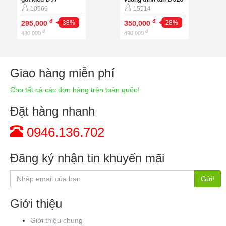
15514
10569
đ
đ
350,000
28%
295,000
38%
đ
đ
490,000
480,000
Giao hàng miễn phí
Cho tất cả các đơn hàng trên toàn quốc!
Đặt hàng nhanh
0946.136.702
Đăng ký nhận tin khuyến mãi
Gửi!
Giới thiệu
Giới thiệu chung