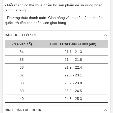
- Mỗi khách có thể mua nhiều bộ sản phẩm để sử dụng hoặc
làm quà tặng.
- Phương thức thanh toán: Giao hàng và thu tiền tận nơi toàn
quốc, trả tiền cho nhân viên giao hàng.
BẢNG KÍCH CỠ SIZE
VN (Size số)
CHIỀU DÀI BÀN CHÂN (cm)
34
21.1 - 21.3
35
21.4 - 21.8
36
21.9 - 22.4
37
22.5 - 23.1
38
23.2 - 23.8
39
23.9 - 24.5
40
24.6 - 25.3
BÌNH LUẬN FACEBOOK