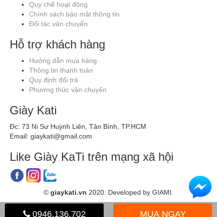
Quy chế hoạt động
Chính sách bảo mật thông tin
Đối tác vận chuyển
Hỗ trợ khách hàng
Hướng dẫn mua hàng
Thông tin thanh toán
Quy định đổi trả
Phương thức vận chuyển
Giày Kati
Đc: 73 Ni Sư Huỳnh Liên, Tân Bình, TP.HCM
Email: giaykati@gmail.com
Like Giày KaTi trên mạng xã hội
©
giaykati.vn
2020. Developed by GIAMI.
0946.136.702