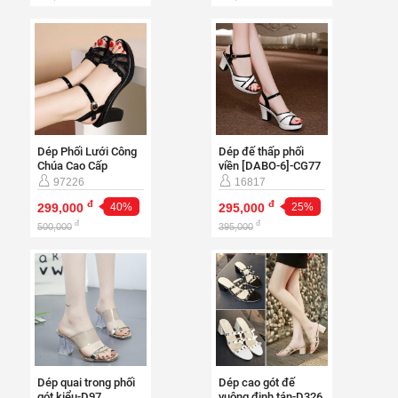
Dép Phối Lưới Công
Dép đế thấp phối
Chúa Cao Cấp
viền [DABO-6]-CG77
[DABO-5]-CG400
97226
16817
đ
đ
299,000
40%
295,000
25%
đ
đ
500,000
395,000
Dép cao gót đế
Dép quai trong phối
vuông đinh tán-D326
gót kiểu-D97