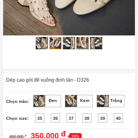
Dép cao gót đế vuông đinh tán - D326
Đen
Kem
Trắng
Chọn màu:
Chọn size:
35
36
37
38
39
40
đ
350,000
đ
490,000
28%