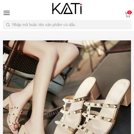
A
0
Tìm kiếm