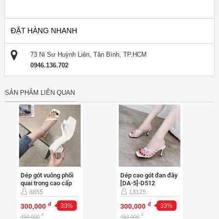
ĐẶT HÀNG NHANH
73 Ni Sư Huỳnh Liên, Tân Bình, TP.HCM
0946.136.702
SẢN PHẨM LIÊN QUAN
Dép gót vuông phối
Dép cao gót đan đây
quai trong cao cấp
[DA-5]-D512
[DA-5]-D503
8855
13125
đ
đ
300,000
33%
300,000
33%
đ
đ
450,000
450,000