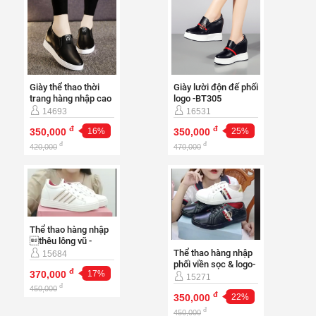
Giày thể thao thời
Giày lười độn đế phối
trang hàng nhập cao
logo -BT305
cấp-BT431
14693
16531
đ
đ
350,000
16%
350,000
25%
đ
đ
420,000
470,000
Thể thao hàng nhập
thêu lông vũ -
BT293
Thể thao hàng nhập
15684
phối viền sọc & logo-
đ
370,000
17%
BT288
15271
đ
450,000
đ
350,000
22%
đ
450,000