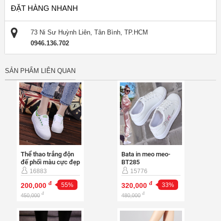
ĐẶT HÀNG NHANH
73 Ni Sư Huỳnh Liên, Tân Bình, TP.HCM
0946.136.702
SẢN PHẨM LIÊN QUAN
Thể thao trắng độn
Bata in meo meo-
đế phối màu cực đẹp
BT285
-BT1k
16883
15776
đ
đ
200,000
55%
320,000
33%
đ
đ
450,000
480,000