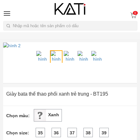
A
0
Tìm kiếm
Giày bata thể thao phối xanh trẻ trung - BT195
Xanh
Chọn màu:
Chọn size:
35
36
37
38
39