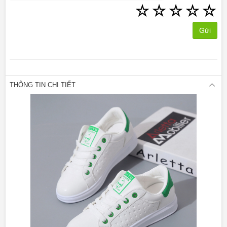
☆
☆
☆
☆
☆
Gửi
THÔNG TIN CHI TIẾT