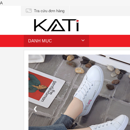
A
Tra cứu đơn hàng
DANH MỤC
❮