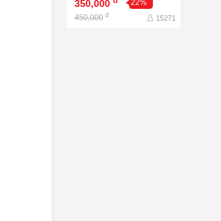
đ
350,000
22%
đ
450,000
15271