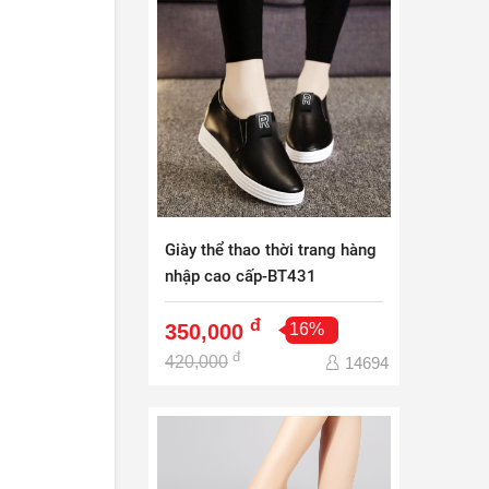
Giày thể thao thời trang hàng
nhập cao cấp-BT431
đ
350,000
16%
đ
420,000
14694