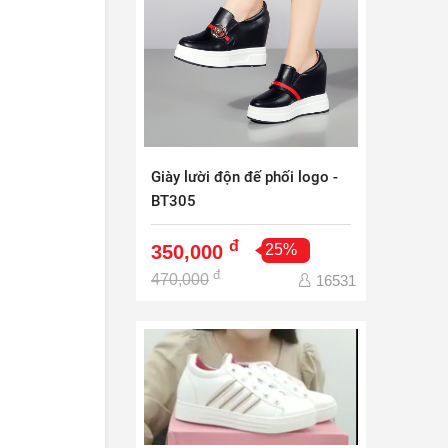
Giày lười độn đế phối logo -
BT305
đ
350,000
25%
đ
470,000
16531