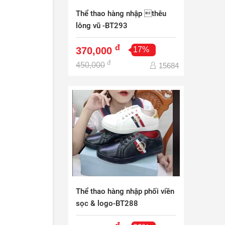
Thể thao hàng nhập thêu
lông vũ -BT293
đ
370,000
17%
đ
450,000
15684
Thể thao hàng nhập phối viền
sọc & logo-BT288