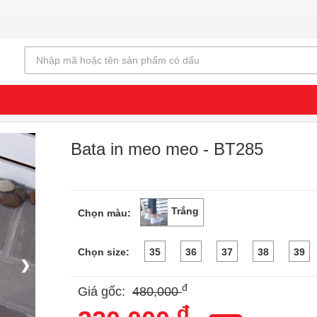
Bata in meo meo - BT285
Trắng
Chọn màu:
Chọn size:
35
36
37
38
39
❯
đ
Giá gốc:
480,000
đ