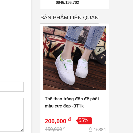
0946.136.702
SẢN PHẨM LIÊN QUAN
Thể thao trắng độn đế phối
màu cực đẹp -BT1k
đ
200,000
55%
đ
450,000
16884