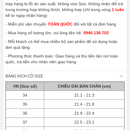
hợp hàng bị lỗi do sản xuất, không vừa Size, không nhận đổi trả
trong trường hợp không thích, không hợp (chỉ trong vòng
1 tuần
kể từ ngày nhận hàng)
- Miễn phí vận chuyển
TOÀN QUỐC
đối với tất cả đơn hàng
- Mua hàng số lượng lớn, vui lòng liện hệ:
0946.136.702
- Mỗi khách có thể mua nhiều bộ sản phẩm để sử dụng hoặc
làm quà tặng.
- Phương thức thanh toán: Giao hàng và thu tiền tận nơi toàn
quốc, trả tiền cho nhân viên giao hàng.
BẢNG KÍCH CỠ SIZE
VN (Size số)
CHIỀU DÀI BÀN CHÂN (cm)
34
21.1 - 21.3
35
21.4 - 21.8
36
21.9 - 22.4
37
22.5 - 23.1