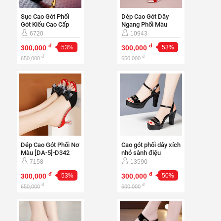
Sục Cao Gót Phối
Dép Cao Gót Dây
Gót Kiểu Cao Cấp
Ngang Phối Màu
[DA-5]-CG150
[DABO-5]-D307
6720
10943
đ
đ
300,000
53%
300,000
53%
đ
đ
650,000
650,000
Dép Cao Gót Phối Nơ
Cao gót phối dây xích
Màu [DA-5]-D342
nhỏ sành điệu
[DABO-7]-CG412
7158
13590
đ
đ
300,000
53%
300,000
50%
đ
đ
650,000
600,000