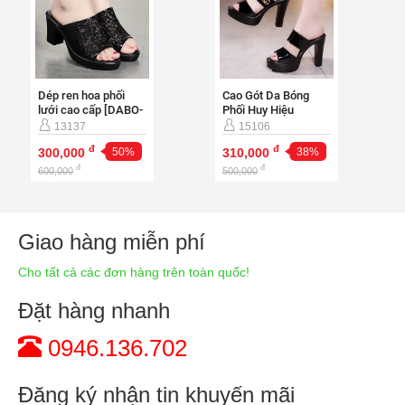
Dép ren hoa phối
Cao Gót Da Bóng
lưới cao cấp [DABO-
Phối Huy Hiệu
5]-CG1032
[DABO-10]-CG999
13137
15106
đ
đ
300,000
50%
310,000
38%
đ
đ
600,000
500,000
Giao hàng miễn phí
Cho tất cả các đơn hàng trên toàn quốc!
Đặt hàng nhanh
0946.136.702
Đăng ký nhận tin khuyến mãi