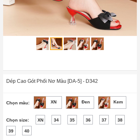
Dép Cao Gót Phối Nơ Màu [DA-5] - D342
XN
Đen
Kem
Chọn màu:
Chọn size:
XN
34
35
36
37
38
39
40