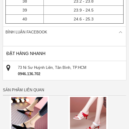
38
23.2 - 23.8
39
23.9 - 24.5
40
24.6 - 25.3
BÌNH LUẬN FACEBOOK
ĐẶT HÀNG NHANH
73 Ni Sư Huỳnh Liên, Tân Bình, TP.HCM
0946.136.702
SẢN PHẨM LIÊN QUAN