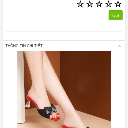
☆
☆
☆
☆
☆
Gửi
THÔNG TIN CHI TIẾT