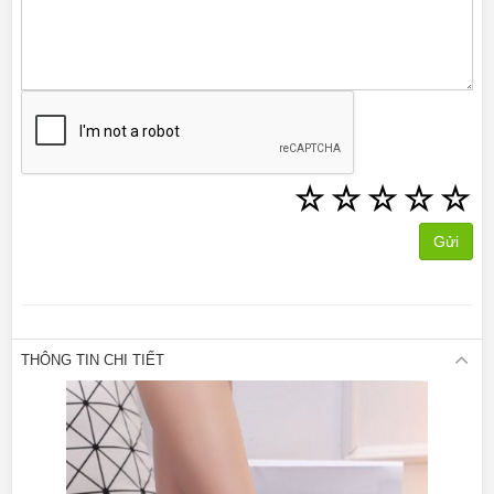
☆
☆
☆
☆
☆
Gửi
THÔNG TIN CHI TIẾT