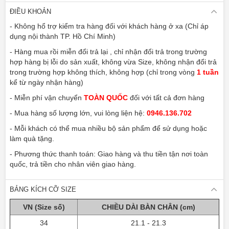
ĐIỀU KHOẢN
- Không hổ trợ kiểm tra hàng đối với khách hàng ở xa (Chỉ áp
dụng nội thành TP. Hồ Chí Minh)
- Hàng mua rồi miễn đổi trả lại , chỉ nhận đổi trả trong trường
hợp hàng bị lỗi do sản xuất, không vừa Size, không nhận đổi trả
trong trường hợp không thích, không hợp (chỉ trong vòng
1 tuần
kể từ ngày nhận hàng)
- Miễn phí vận chuyển
TOÀN QUỐC
đối với tất cả đơn hàng
- Mua hàng số lượng lớn, vui lòng liện hệ:
0946.136.702
- Mỗi khách có thể mua nhiều bộ sản phẩm để sử dụng hoặc
làm quà tặng.
- Phương thức thanh toán: Giao hàng và thu tiền tận nơi toàn
quốc, trả tiền cho nhân viên giao hàng.
BẢNG KÍCH CỠ SIZE
VN (Size số)
CHIỀU DÀI BÀN CHÂN (cm)
34
21.1 - 21.3