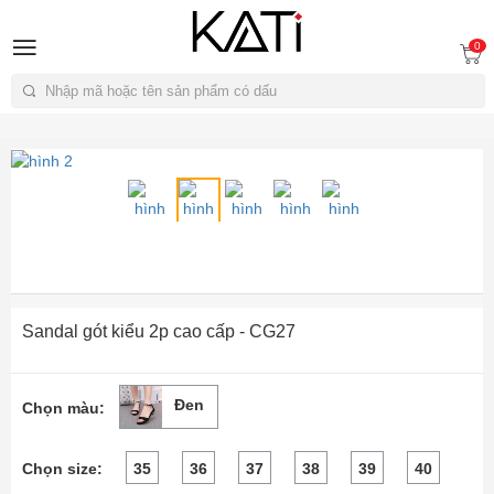
A
0
Tìm kiếm
Sandal gót kiểu 2p cao cấp - CG27
Đen
Chọn màu:
Chọn size:
35
36
37
38
39
40