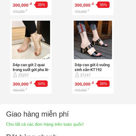
đ
đ
300,000
36%
300,000
36%
đ
đ
470,000
470,000
Dép cao gót 2 quai
Dép cao gót ô vuông
trong suốt gót pha lê-
xinh xắn-KT192
D393
23257
37247
đ
đ
300,000
34%
300,000
36%
đ
đ
460,000
470,000
Giao hàng miễn phí
Cho tất cả các đơn hàng trên toàn quốc!