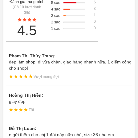
Đánh giá trung bình
6
5 sao
(Có 10 lượt đánh
3
4 sao
giá)
1
3 sao
0
2 sao
4.5
0
1 sao
Phạm Thị Thùy Trang:
đẹp lắm shop, đi vừa chân. giao hàng nhanh nữa, 1 điểm cộng
cho shop!
Vượt mong đợi
Hoàng Thị Hiền:
giày đẹp
Tốt
Đỗ Thị Loan:
e gửi thêm cho chị 1 đôi này nữa nhé, size 36 nha em