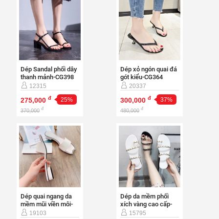
Dép Sandal phối dây
Dép xỏ ngón quai đá
thanh mảnh-CG398
gót kiểu-CG364
12315
20337
đ
đ
275,000
25%
300,000
37%
đ
đ
370,000
480,000
Dép quai ngang da
Dép da mềm phối
mềm mũi viền môi-
xích vàng cao cấp-
D394
D395
19103
15795