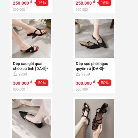
Dép cao gót quai
Dép sục phối ngọc
chéo cá tính [DA-5]-
quyến rũ [DA-3]-
CG921
D227
9269
9259
đ
đ
300,000
50%
300,000
50%
đ
đ
600,000
600,000
Giày bệt phối dây
Dép cao gót phối dây
ngọc điệu đà [DA-3]-
cá tính [DA-5]-D69