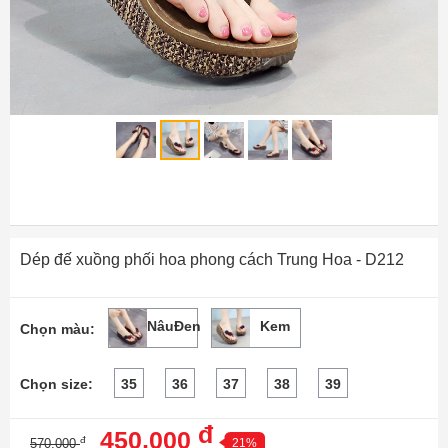
Dép đế xuồng phối hoa phong cách Trung Hoa - D212
NâuĐen
Kem
Chọn màu:
Chọn size:
35
36
37
38
39
đ
450,000
đ
570,000
21%
Số lượng