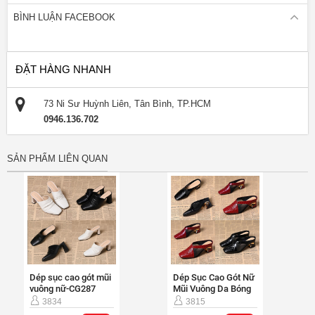
ĐẶT HÀNG NHANH
73 Ni Sư Huỳnh Liên, Tân Bình, TP.HCM
0946.136.702
SẢN PHẨM LIÊN QUAN
Dép sục cao gót mũi
Dép Sục Cao Gót Nữ
vuông nữ-CG287
Mũi Vuông Da Bóng
Dập Vân Cao Cấp-
3834
3815
CG252
đ
đ
250,000
16%
250,000
16%
đ
đ
300,000
300,000