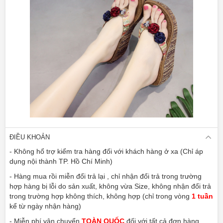
ĐIỀU KHOẢN
- Không hổ trợ kiểm tra hàng đối với khách hàng ở xa (Chỉ áp
dụng nội thành TP. Hồ Chí Minh)
- Hàng mua rồi miễn đổi trả lại , chỉ nhận đổi trả trong trường
hợp hàng bị lỗi do sản xuất, không vừa Size, không nhận đổi trả
trong trường hợp không thích, không hợp (chỉ trong vòng
1 tuần
kể từ ngày nhận hàng)
- Miễn phí vận chuyển
TOÀN QUỐC
đối với tất cả đơn hàng
- Mua hàng số lượng lớn, vui lòng liện hệ:
0946.136.702