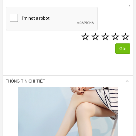
☆
☆
☆
☆
☆
Gửi
THÔNG TIN CHI TIẾT