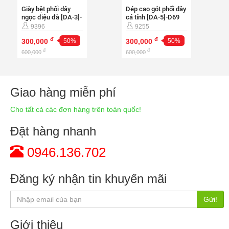
G232
9396
9255
đ
đ
300,000
50%
300,000
50%
đ
đ
600,000
600,000
Giao hàng miễn phí
Cho tất cả các đơn hàng trên toàn quốc!
Đặt hàng nhanh
0946.136.702
Đăng ký nhận tin khuyến mãi
Gửi!
Giới thiệu
Giới thiệu chung