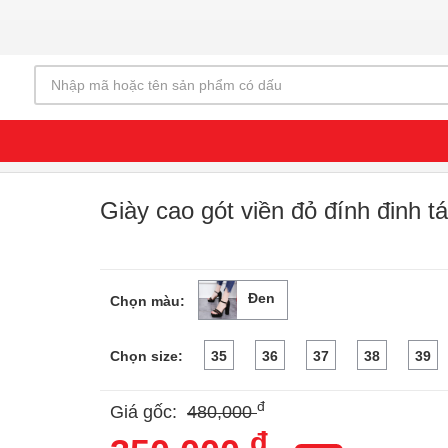
Giày cao gót viền đỏ đính đinh 
Đen
Chọn màu:
Chọn size:
35
36
37
38
39
❯
đ
Giá gốc:
480,000
đ