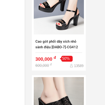
Cao gót phối dây xích nhỏ
sành điệu [DABO-7]-CG412
đ
300,000
50%
đ
600,000
13589