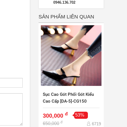
0946.136.702
SẢN PHẨM LIÊN QUAN
Sục Cao Gót Phối Gót Kiểu
Cao Cấp [DA-5]-CG150
đ
300,000
53%
đ
650,000
6719