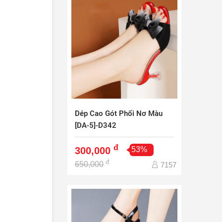
Dép Cao Gót Phối Nơ Màu
[DA-5]-D342
đ
300,000
53%
đ
650,000
7157