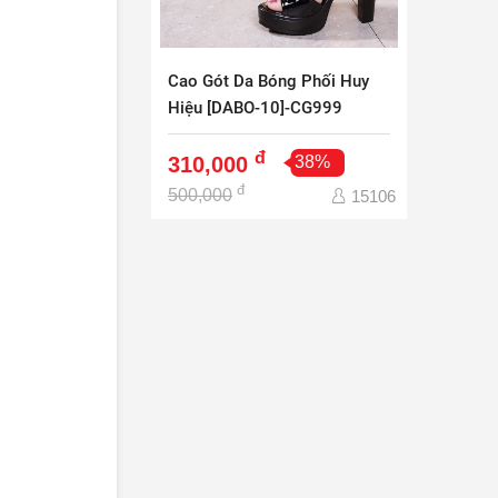
Cao Gót Da Bóng Phối Huy
Hiệu [DABO-10]-CG999
đ
310,000
38%
đ
500,000
15106