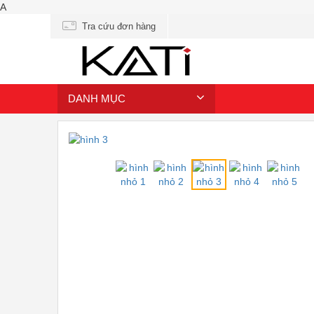
A
Tra cứu đơn hàng
DANH MỤC
❮