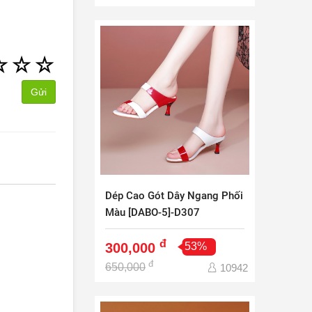
☆
☆
☆
Gửi
Dép Cao Gót Dây Ngang Phối
Màu [DABO-5]-D307
đ
300,000
53%
đ
650,000
10942