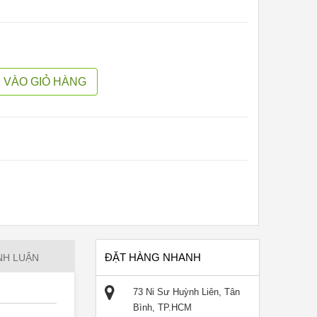
 VÀO GIỎ HÀNG
ĐẶT HÀNG NHANH
NH LUẬN
73 Ni Sư Huỳnh Liên, Tân
Bình, TP.HCM