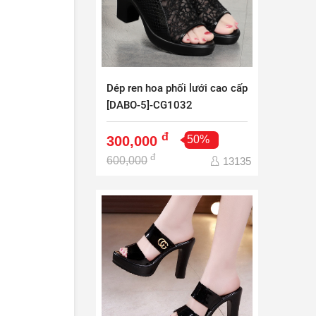
Dép ren hoa phối lưới cao cấp
[DABO-5]-CG1032
đ
300,000
50%
đ
600,000
13135