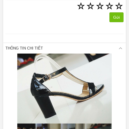
☆
☆
☆
☆
☆
Gửi
THÔNG TIN CHI TIẾT