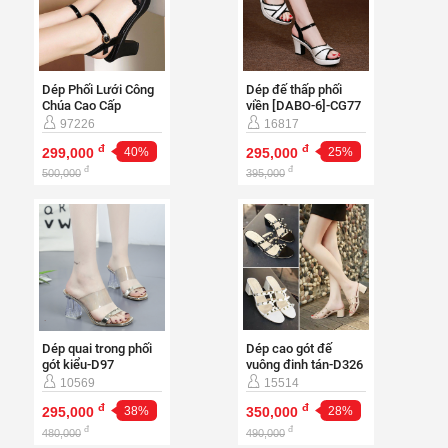
Dép Phối Lưới Công
Dép đế thấp phối
Chúa Cao Cấp
viền [DABO-6]-CG77
[DABO-5]-CG400
97226
16817
đ
đ
299,000
40%
295,000
25%
đ
đ
500,000
395,000
Dép cao gót đế
Dép quai trong phối
vuông đinh tán-D326
gót kiểu-D97
15514
10569
đ
đ
350,000
28%
295,000
38%
đ
đ
490,000
480,000