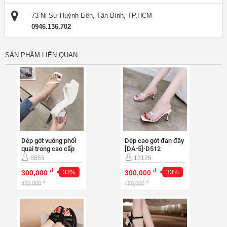
73 Ni Sư Huỳnh Liên, Tân Bình, TP.HCM
0946.136.702
SẢN PHẨM LIÊN QUAN
Dép gót vuông phối
Dép cao gót đan đây
quai trong cao cấp
[DA-5]-D512
[DA-5]-D503
8855
13125
đ
đ
300,000
33%
300,000
33%
đ
đ
450,000
450,000