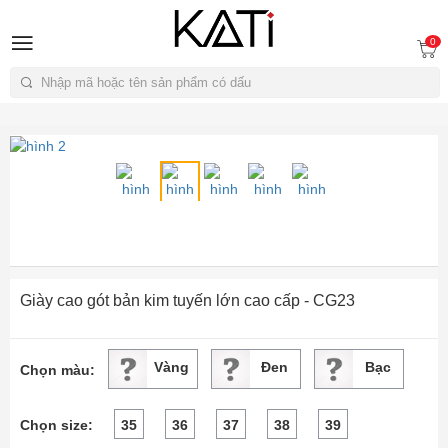
A
0
Tìm kiếm
Giày cao gót bản kim tuyến lớn cao cấp - CG23
Vàng
Đen
Bạc
Chọn màu:
Chọn size:
35
36
37
38
39