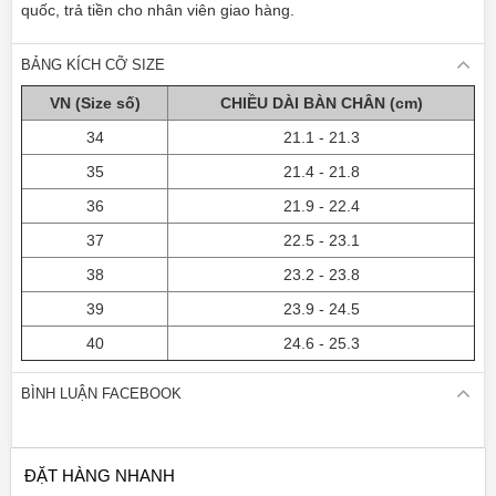
quốc, trả tiền cho nhân viên giao hàng.
BẢNG KÍCH CỠ SIZE
VN (Size số)
CHIỀU DÀI BÀN CHÂN (cm)
34
21.1 - 21.3
35
21.4 - 21.8
36
21.9 - 22.4
37
22.5 - 23.1
38
23.2 - 23.8
39
23.9 - 24.5
40
24.6 - 25.3
BÌNH LUẬN FACEBOOK
ĐẶT HÀNG NHANH