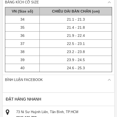
BẢNG KÍCH CỠ SIZE
VN (Size số)
CHIỀU DÀI BÀN CHÂN (cm)
34
21.1 - 21.3
35
21.4 - 21.8
36
21.9 - 22.4
37
22.5 - 23.1
38
23.2 - 23.8
39
23.9 - 24.5
40
24.6 - 25.3
BÌNH LUẬN FACEBOOK
ĐẶT HÀNG NHANH
73 Ni Sư Huỳnh Liên, Tân Bình, TP.HCM