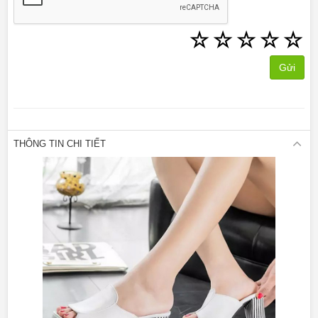
☆
☆
☆
☆
☆
Gửi
THÔNG TIN CHI TIẾT