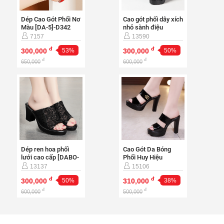
Dép Cao Gót Phối Nơ
Cao gót phối dây xích
Màu [DA-5]-D342
nhỏ sành điệu
[DABO-7]-CG412
7157
13590
đ
đ
300,000
53%
300,000
50%
đ
đ
650,000
600,000
Dép ren hoa phối
Cao Gót Da Bóng
lưới cao cấp [DABO-
Phối Huy Hiệu
5]-CG1032
[DABO-10]-CG999
13137
15106
đ
đ
300,000
50%
310,000
38%
đ
đ
600,000
500,000