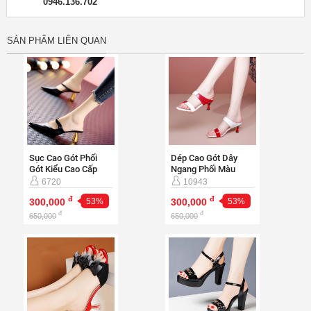
0946.136.702
SẢN PHẨM LIÊN QUAN
Sục Cao Gót Phối
Dép Cao Gót Dây
Gót Kiểu Cao Cấp
Ngang Phối Màu
[DA-5]-CG150
[DABO-5]-D307
6720
10943
đ
đ
300,000
53%
300,000
53%
đ
đ
650,000
650,000