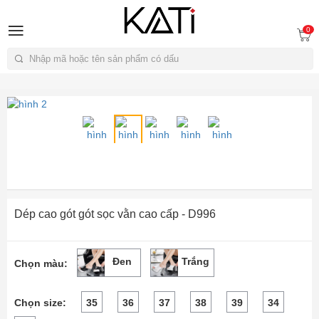
A
0
Tìm kiếm
Dép cao gót gót sọc vằn cao cấp - D996
Đen
Trắng
Chọn màu:
Chọn size:
35
36
37
38
39
34